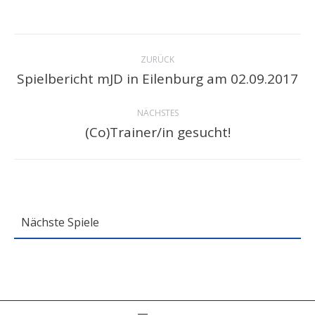
Kommentarnavigation
ZURÜCK
Spielbericht mJD in Eilenburg am 02.09.2017
Vorheriger
Beitrag:
NÄCHSTES
(Co)Trainer/in gesucht!
Nächster
Beitrag:
Nächste Spiele