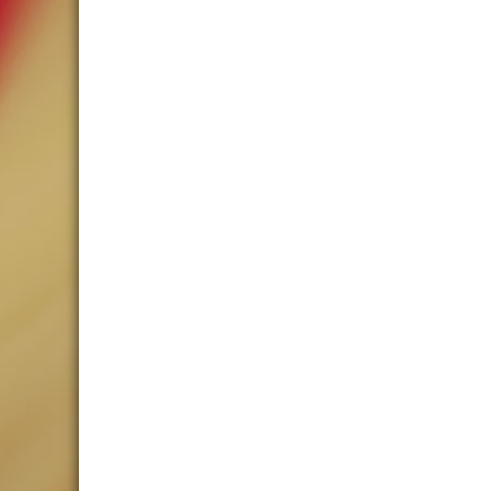
Wer kämpft kann verlieren. Wer
Frauen
Von
Josi&Zippy
26. November 2018
Am Samstag, ca. 18:00 Uhr in der Silberseea
Spitzenreiter eine gute Figur zu machen und 
Einsatz und 1000% Rückzugsverhalten, das 