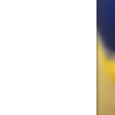
lich verloren. Es hieß gegen den Tabellen-
chieben, jeder Werfer wird angegriffen, 110%