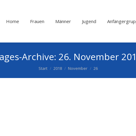
Home
Frauen
Männer
Jugend
Anfängergru
ages-Archive:
26. November 20
Start
2018
November
26