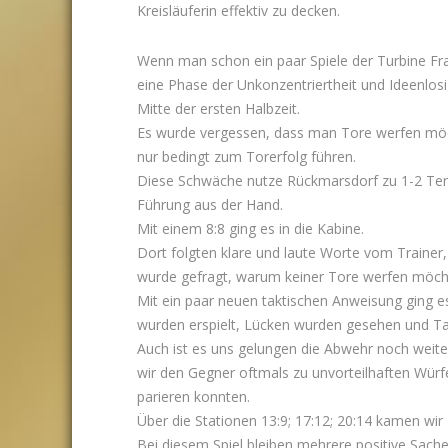
Kreisläuferin effektiv zu decken.
Wenn man schon ein paar Spiele der Turbine Fra
eine Phase der Unkonzentriertheit und Ideenlosig
Mitte der ersten Halbzeit.
Es wurde vergessen, dass man Tore werfen möc
nur bedingt zum Torerfolg führen.
Diese Schwäche nutze Rückmarsdorf zu 1-2 Te
Führung aus der Hand.
Mit einem 8:8 ging es in die Kabine.
Dort folgten klare und laute Worte vom Trainer
wurde gefragt, warum keiner Tore werfen möcht
Mit ein paar neuen taktischen Anweisung ging es
wurden erspielt, Lücken wurden gesehen und T
Auch ist es uns gelungen die Abwehr noch weite
wir den Gegner oftmals zu unvorteilhaften Würf
parieren konnten.
Über die Stationen 13:9; 17:12; 20:14 kamen wi
Bei diesem Spiel bleiben mehrere positive Sache