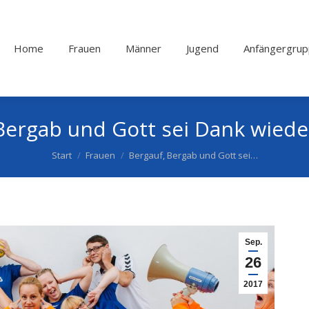
Home
Frauen
Männer
Jugend
Anfängergru
Bergab und Gott sei Dank wiede
Start
Frauen
Bergauf, Bergab und Gott sei…
Sep.
26
2017