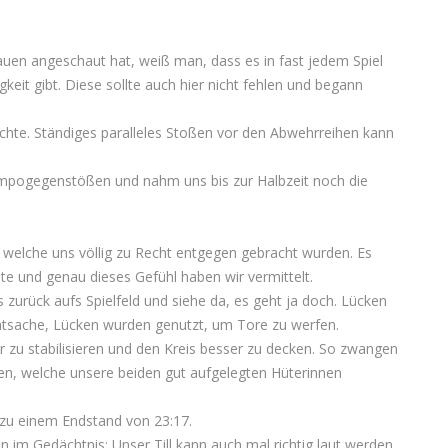
uen angeschaut hat, weiß man, dass es in fast jedem Spiel
keit gibt. Diese sollte auch hier nicht fehlen und begann
hte. Ständiges paralleles Stoßen vor den Abwehrreihen kann
mpogegenstößen und nahm uns bis zur Halbzeit noch die
, welche uns völlig zu Recht entgegen gebracht wurden. Es
e und genau dieses Gefühl haben wir vermittelt.
 zurück aufs Spielfeld und siehe da, es geht ja doch. Lücken
atsache, Lücken wurden genutzt, um Tore zu werfen.
r zu stabilisieren und den Kreis besser zu decken. So zwangen
en, welche unsere beiden gut aufgelegten Hüterinnen
r zu einem Endstand von 23:17.
n im Gedächtnis: Unser Till kann auch mal richtig laut werden,