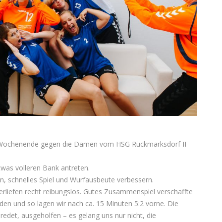
 Wochenende gegen die Damen vom HSG Rückmarksdorf II
twas volleren Bank antreten.
n, schnelles Spiel und Wurfausbeute verbessern.
erliefen recht reibungslos. Gutes Zusammenspiel verschaffte
den und so lagen wir nach ca. 15 Minuten 5:2 vorne. Die
edet, ausgeholfen – es gelang uns nur nicht, die