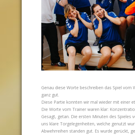
Genau diese Worte beschreiben das Spiel vom
ganz gut.
Diese Partie konnten wir mal wieder mit einer e
Die Worte vom Trainer waren klar: Konzentratio
Gesagt, getan. Die ersten Minuten des Spieles v
uns klare Torgelegenheiten, welche genutzt wur
Abwehrreihen standen gut. Es wurde gerückt, ger