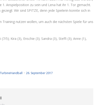
die 1. Anspielposition zu sein und Lena hat ihr 1. Tor gemacht.
ezeigt: Wir sind SPITZE, denn jede Spielerin konnte sich in
em Training nutzen wollen, um auch die nächsten Spiele für uns
 (7/5); Kira (3), Enschie (3); Sandra (3), Steffi (3); Anne (1),
TurbineHandball
26. September 2017
l
g.de