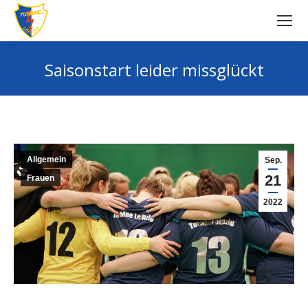
Saisonstart leider missglückt
Sie befinden sich hier:
Allgemein
Sep.
21
Frauen
2022