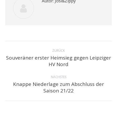
Autor:
Josi&Zippy
Kommentarnavigation
ZURÜCK
Souveräner erster Heimsieg gegen Leipziger
Vorheriger
HV Nord
Beitrag:
NÄCHSTES
Knappe Niederlage zum Abschluss der
Nächster
Saison 21/22
Beitrag: