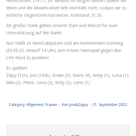
Hintertreffen. (19:17, 39. Minute) Im Angriff fehlten zudem die
Ideen und die Abwehrarbeit ließ ebenfalls nach, sodass wir zu
einfache Gegentoren kassierten. Endstand: 31:26.
Ein großer Dank gelten unserer Dani und Marcel für eure
Unterstützung auf der Bank!
Nun heißt es Mund abputzen und am kommenden Sonntag
(25.09.22, Anwurf 14 Uhr) zum ersten Heimspiel gegen den
LHV Nord zu punkten!
Es spielten:
Zippy (Tor), Josi (10/6), Emilie (3), Marie (4), Antje (1), Luisa (1),
Mila (2), Phine, Lena (2), Vicky (2), Leno (1)
Category:
Allgemein
,
Frauen
Von
Josi&Zippy
21. September 2022