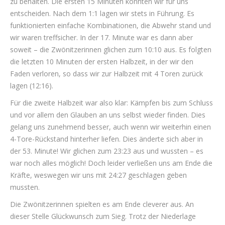
zu behalten. Die ersten 15 Minuten konnten wir für uns
entscheiden. Nach dem 1:1 lagen wir stets in Führung. Es
funktionierten einfache Kombinationen, die Abwehr stand und
wir waren treffsicher. In der 17. Minute war es dann aber
soweit – die Zwönitzerinnen glichen zum 10:10 aus. Es folgten
die letzten 10 Minuten der ersten Halbzeit, in der wir den
Faden verloren, so dass wir zur Halbzeit mit 4 Toren zurück
lagen (12:16).
Für die zweite Halbzeit war also klar: Kämpfen bis zum Schluss
und vor allem den Glauben an uns selbst wieder finden. Dies
gelang uns zunehmend besser, auch wenn wir weiterhin einen
4-Tore-Rückstand hinterher liefen. Dies änderte sich aber in
der 53. Minute! Wir glichen zum 23:23 aus und wussten – es
war noch alles möglich! Doch leider verließen uns am Ende die
Kräfte, weswegen wir uns mit 24:27 geschlagen geben
mussten.
Die Zwönitzerinnen spielten es am Ende cleverer aus. An
dieser Stelle Glückwunsch zum Sieg. Trotz der Niederlage